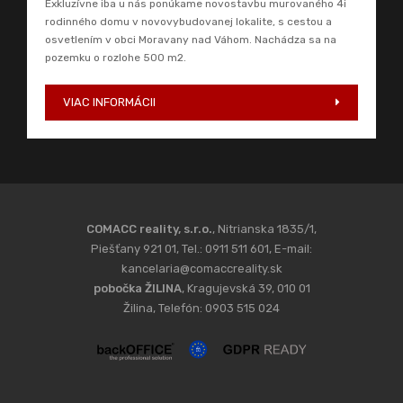
Exkluzívne iba u nás ponúkame novostavbu murovaného 4i
rodinného domu v novovybudovanej lokalite, s cestou a
osvetlením v obci Moravany nad Váhom. Nachádza sa na
pozemku o rozlohe 500 m2.
VIAC INFORMÁCII
COMACC reality, s.r.o.
, Nitrianska 1835/1,
Piešťany 921 01, Tel.: 0911 511 601, E-mail:
kancelaria@comaccreality.sk
pobočka ŽILINA
, Kragujevská 39, 010 01
Žilina, Telefón: 0903 515 024