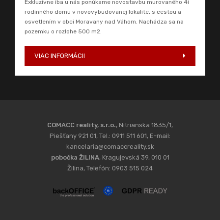
Exkluzívne iba u nás ponúkame novostavbu murovaného 4i
rodinného domu v novovybudovanej lokalite, s cestou a
osvetlením v obci Moravany nad Váhom. Nachádza sa na
pozemku o rozlohe 500 m2.
VIAC INFORMÁCII
COMACC reality, s.r.o.
, Nitrianska 1835/1,
Piešťany 921 01, Tel.: 0911 511 601, E-mail:
kancelaria@comaccreality.sk
pobočka ŽILINA
, Kragujevská 39, 010 01
Žilina, Telefón: 0903 515 024