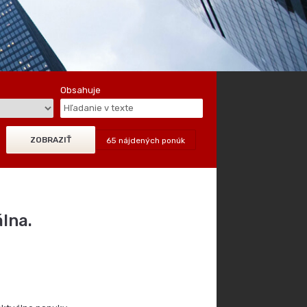
Obsahuje
65 nájdených ponúk
lna.