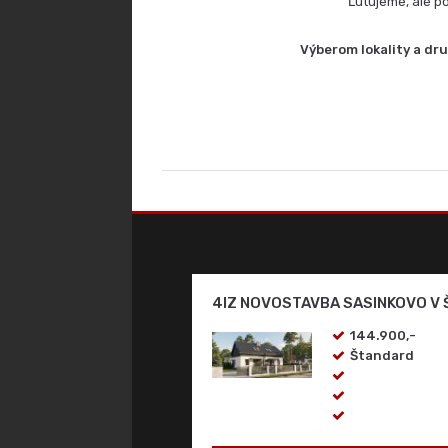
Ľutujeme, ale p
Výberom lokality a dr
4IZ NOVOSTAVBA SASINKOVO V
144.900,-
Štandard