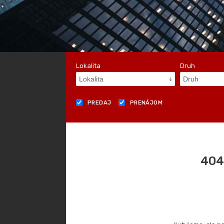
Lokalita
Druh
Lokalita
Druh
PREDAJ
PRENÁJOM
404