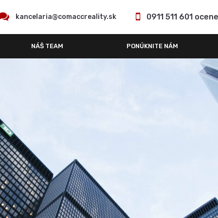
0911 511 601 ocen
kancelaria@comaccreality.sk
NÁŠ TEAM
PONÚKNITE NÁM