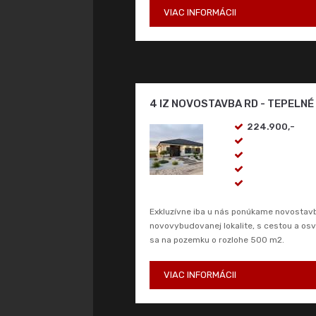
VIAC INFORMÁCII
4 IZ NOVOSTAVBA RD - TEPELN
224.900,-
Exkluzívne iba u nás ponúkame novosta
novovybudovanej lokalite, s cestou a o
sa na pozemku o rozlohe 500 m2.
VIAC INFORMÁCII