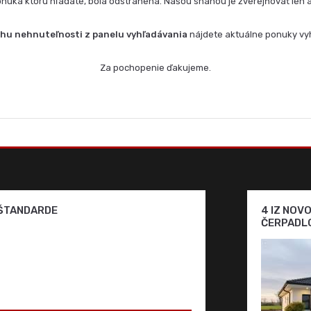
onuka ktorú hľadáte, bola odstránená. Našou snahou je zverejňovať len 
uhu nehnuteľnosti z panelu vyhľadávania
nájdete aktuálne ponuky vy
Za pochopenie ďakujeme.
 ŠTANDARDE
4 IZ NOV
ČERPADLO