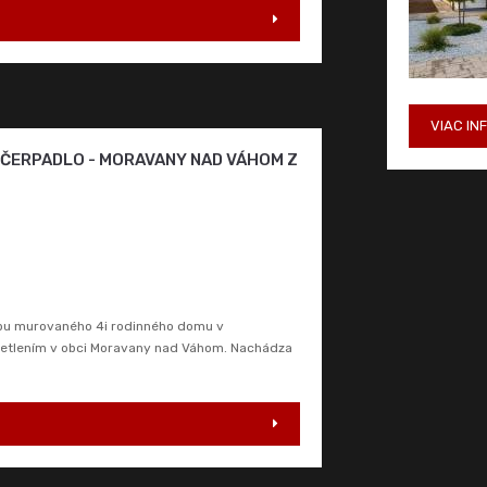
VIAC IN
É ČERPADLO - MORAVANY NAD VÁHOM Z
vbu murovaného 4i rodinného domu v
svetlením v obci Moravany nad Váhom. Nachádza