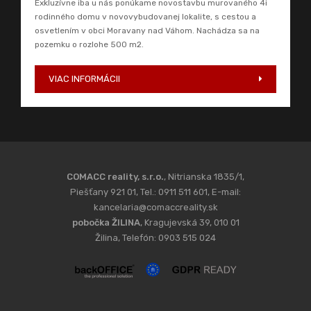
Exkluzívne iba u nás ponúkame novostavbu murovaného 4i
rodinného domu v novovybudovanej lokalite, s cestou a
osvetlením v obci Moravany nad Váhom. Nachádza sa na
pozemku o rozlohe 500 m2.
VIAC INFORMÁCII
COMACC reality, s.r.o.
, Nitrianska 1835/1,
Piešťany 921 01, Tel.: 0911 511 601, E-mail:
kancelaria@comaccreality.sk
pobočka ŽILINA
, Kragujevská 39, 010 01
Žilina, Telefón: 0903 515 024