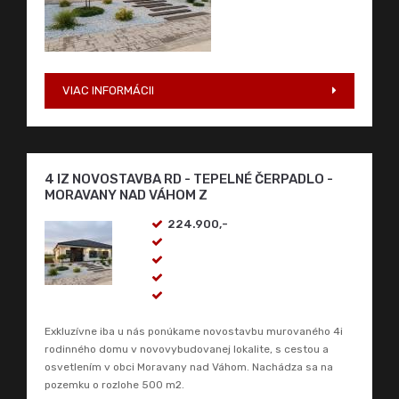
224.900,-
Exkluzívne iba u nás ponúkame novostavbu murovaného 4i
rodinného domu v novovybudovanej lokalite, s cestou a
osvetlením v obci Moravany nad Váhom. Nachádza sa na
pozemku o rozlohe 500 m2.
VIAC INFORMÁCII
COMACC reality, s.r.o.
, Nitrianska 1835/1,
Piešťany 921 01, Tel.: 0911 511 601, E-mail:
kancelaria@comaccreality.sk
pobočka ŽILINA
, Kragujevská 39, 010 01