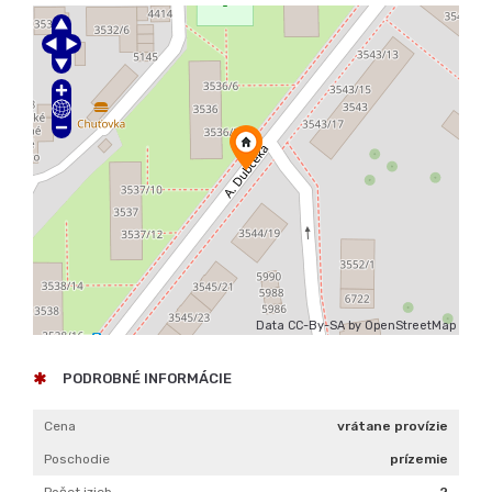
Data CC-By-SA by
OpenStreetMap
PODROBNÉ INFORMÁCIE
Cena
vrátane provízie
Poschodie
prízemie
Počet izieb
2
Celková rozloha
53 m²
Úžitková plocha
53 m²
Stav
čiastočne prerobený
Status
aktívne
Odvoz odpadu
áno - separovaný
Plyn
áno
Kúpeľňa
vaňa
Vykurovanie
vlastné - plyn