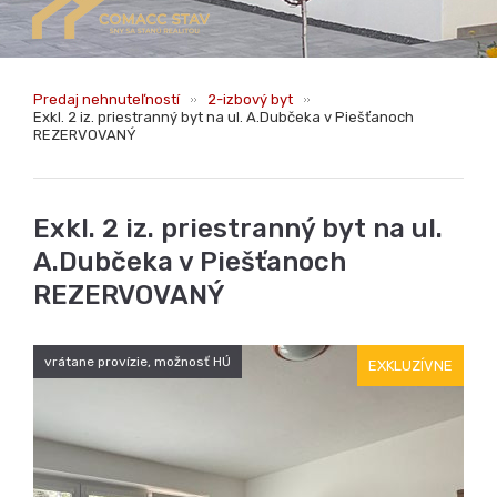
REZERVOVANÝ
vrátane provízie, možnosť HÚ
EXKLUZÍVNE
125.000,- €