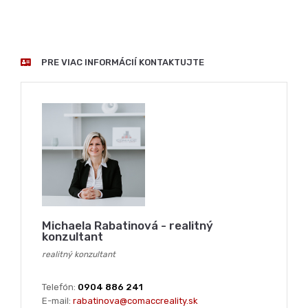
Michaela Rabatinová - realitný
konzultant
realitný konzultant
Telefón:
0904 886 241
E-mail:
rabatinova@comaccreality.sk
VŠETKY REALITNÉ PONUKY MAKLÉRA
2-izbový byt
/
Piešťany
/
2-izbový byt Piešťany predaj