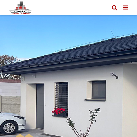
Predaj nehnuteľností
2-izbový byt
Exkl. 2 iz. priestranný byt na ul. A.Dubčeka v Piešťanoch
REZERVOVANÝ
Exkl. 2 iz. priestranný byt na ul.
A.Dubčeka v Piešťanoch