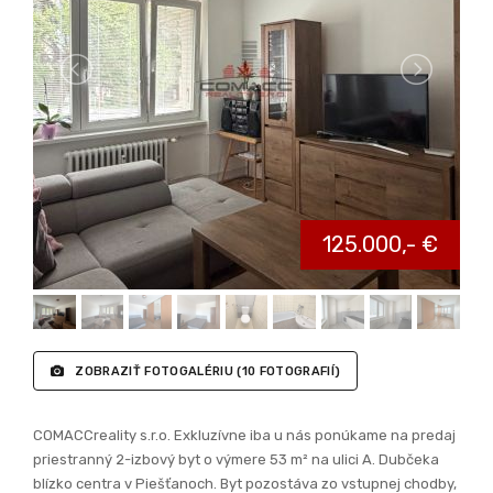
ZOBRAZIŤ FOTOGALÉRIU
(10 FOTOGRAFIÍ)
COMACCreality s.r.o. Exkluzívne iba u nás ponúkame na predaj
priestranný 2-izbový byt o výmere 53 m² na ulici A. Dubčeka
blízko centra v Piešťanoch. Byt pozostáva zo vstupnej chodby,
kuchyne, priestrannej obývacej izby, spálne, kúpeľne,
samostatného WC. Byt je slnečný. V celom byte sú plastové
okná s vnútornými žalúziami. Byt je čiastočne prerobený.
Elektrika v byte bola menená v roku 2019. V izbách sú drevené
parkety, na chodbe a v kuchyni je plávajúca podlaha, v kúpeľni
a WC je linoleum. V spálni je vstavaná skriňa. Kuchyňa je
novšia, kuchynská linka, plynový sporák, elektrická rúra.
Kameninový dres. Potravinová skriňa. Kúpeľňa je vymurovaná,
s obkladmi.
V kúpeľni sa nachádza vaňa, umývadlo so zrkadlom a práčka.
WC je samostatné. Na chodbe sú skrine a vešiaková zostava.