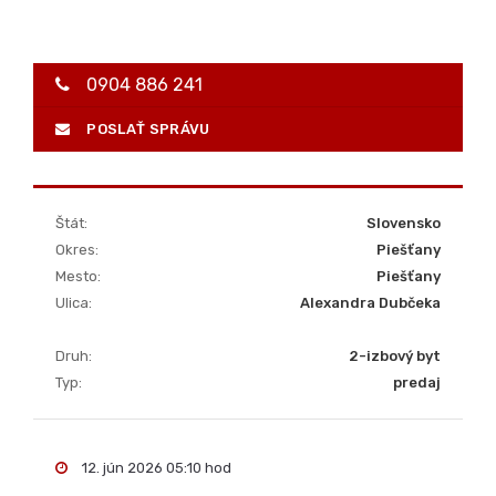
Mesto:
Piešťany
Ulica:
Alexandra Dubčeka
Druh:
2-izbový byt
Typ:
predaj
12. jún 2026 05:10 hod
poslať správu
poslať ponuku na e-mail
dohodnúť prehliadku objektu
vytlačiť ponuku