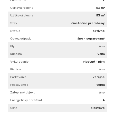
Pivnica
áno
Parkovanie
verejné
Postavené z
tehla
Zateplený objekt
áno
Energetický certifikát
A
Okná
plastové
0904 886 241
POSLAŤ SPRÁVU
Štát:
Slovensko
Okres:
Piešťany