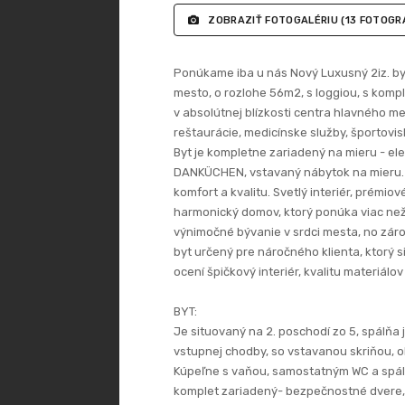
ZOBRAZIŤ FOTOGALÉRIU
(13 FOTOGRA
Ponúkame iba u nás Nový Luxusný 2iz. byt
mesto, o rozlohe 56m2, s loggiou, s kom
v absolútnej blízkosti centra hlavného me
reštaurácie, medicínske služby, športoviská
Byt je kompletne zariadený na mieru - e
DANKÜCHEN, vstavaný nábytok na mieru. Ka
komfort a kvalitu. Svetlý interiér, prémi
harmonický domov, ktorý ponúka viac než 
výnimočné bývanie v srdci mesta, no zárove
byt určený pre náročného klienta, ktorý si 
ocení špičkový interiér, kvalitu materiálo
BYT:
Je situovaný na 2. poschodí zo 5, spálňa
vstupnej chodby, so vstavanou skriňou, 
Kúpeľne s vaňou, samostatným WC a spáln
komplet zariadený- bezpečnostné dvere, 