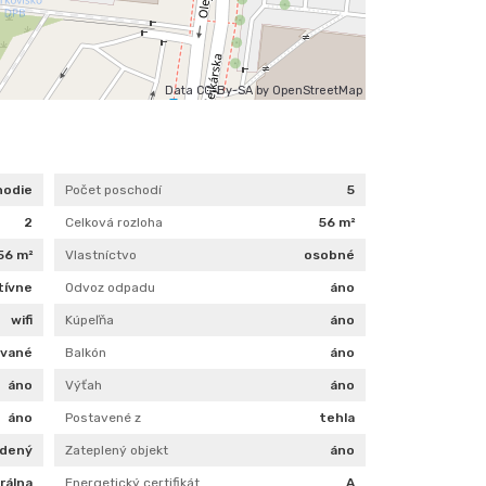
Data CC-By-SA by
OpenStreetMap
hodie
Počet poschodí
5
2
Celková rozloha
56 m²
56 m²
Vlastníctvo
osobné
tívne
Odvoz odpadu
áno
wifi
Kúpeľňa
áno
ované
Balkón
áno
áno
Výťah
áno
áno
Postavené z
tehla
adený
Zateplený objekt
áno