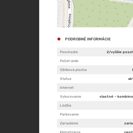
PODROBNÉ INFORMÁCIE
Poschodie
2/vyššie posc
Počet izieb
Úžitková plocha
Status
ak
Internet
Vykurovanie
vlastné – kombin
Lódžia
Parkovanie
Zariadenie
zari