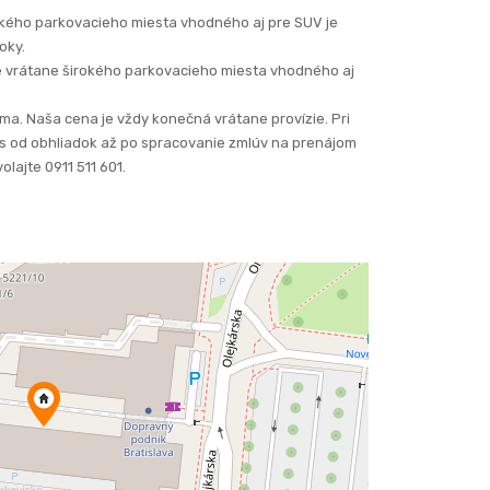
okého parkovacieho miesta vhodného aj pre SUV je
oky.
je vrátane širokého parkovacieho miesta vhodného aj
rma. Naša cena je vždy konečná vrátane provízie. Pri
 od obhliadok až po spracovanie zmlúv na prenájom
lajte 0911 511 601.