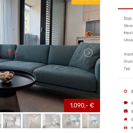
EXKLUZÍVNE
Štát:
Okre
Mest
Ulica
Vlast
Druh
Typ:
2
p
1.090,- €
p
d
v