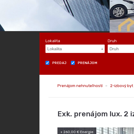
Lokalita
Druh
Lokalita
Druh
PREDAJ
PRENÁJOM
Prenájom nehnuteľností
2-izbový byt
Exk. prenájom lux. 2 