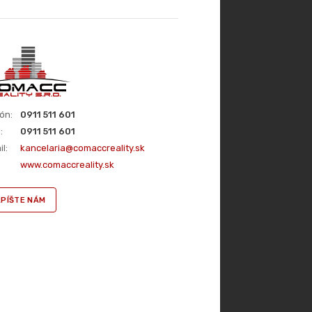
ón:
0911 511 601
:
0911 511 601
l:
kancelaria@comaccreality.sk
www.comaccreality.sk
PÍŠTE NÁM