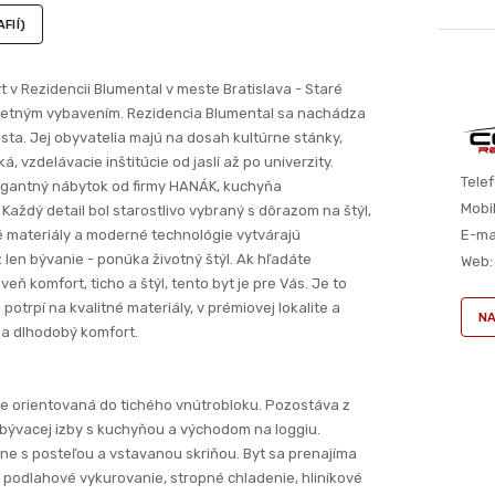
FIÍ)
 v Rezidencii Blumental v meste Bratislava - Staré
pletným vybavením. Rezidencia Blumental sa nachádza
sta. Jej obyvatelia majú na dosah kultúrne stánky,
, vzdelávacie inštitúcie od jaslí až po univerzity.
Telef
legantný nábytok od firmy HANÁK, kuchyňa
Mobil
ždý detail bol starostlivo vybraný s dôrazom na štýl,
E-mai
ové materiály a moderné technológie vytvárajú
len bývanie - ponúka životný štýl. Ak hľadáte
Web:
ň komfort, ticho a štýl, tento byt je pre Vás. Je to
potrpí na kvalitné materiály, v prémiovej lokalite a
NA
v a dlhodobý komfort.
 je orientovaná do tichého vnútrobloku. Pozostáva z
obývacej izby s kuchyňou a východom na loggiu.
e s posteľou a vstavanou skriňou. Byt sa prenajíma
podlahové vykurovanie, stropné chladenie, hliníkové