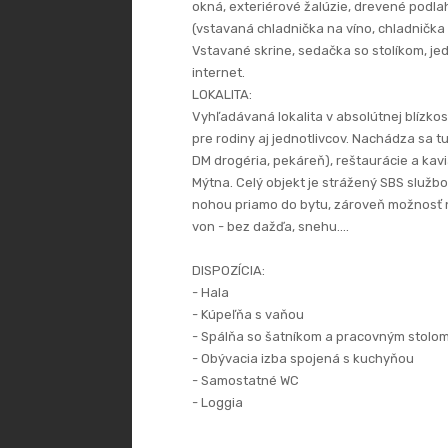
okná, exteriérové žalúzie, drevené podla
(vstavaná chladnička na víno, chladnička
Vstavané skrine, sedačka so stolíkom, jedá
internet.
LOKALITA:
Vyhľadávaná lokalita v absolútnej blízko
pre rodiny aj jednotlivcov. Nachádza sa 
DM drogéria, pekáreň), reštaurácie a kavi
Mýtna. Celý objekt je strážený SBS služb
nohou priamo do bytu, zároveň možnosť n
von - bez dažďa, snehu....
DISPOZÍCIA:
- Hala
- Kúpeľňa s vaňou
- Spálňa so šatníkom a pracovným stolom
- Obývacia izba spojená s kuchyňou
- Samostatné WC
- Loggia