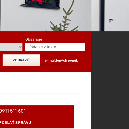
Obsahuje
64 nájdených ponúk
0911 511 601
POSLAŤ SPRÁVU