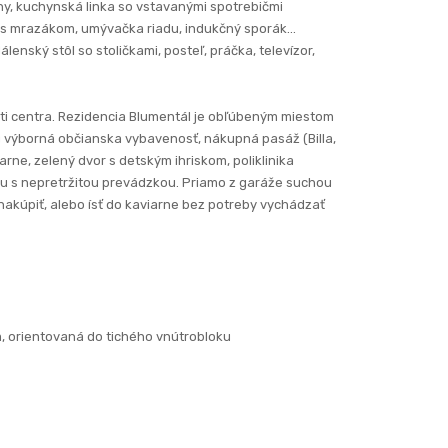
hy, kuchynská linka so vstavanými spotrebičmi
 s mrazákom, umývačka riadu, indukčný sporák...
lenský stôl so stoličkami, posteľ, práčka, televízor,
sti centra. Rezidencia Blumentál je obľúbeným miestom
tu výborná občianska vybavenosť, nákupná pasáž (Billa,
arne, zelený dvor s detským ihriskom, poliklinika
ou s nepretržitou prevádzkou. Priamo z garáže suchou
akúpiť, alebo ísť do kaviarne bez potreby vychádzať
, orientovaná do tichého vnútrobloku