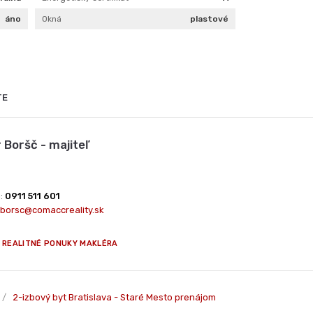
rálna
Energetický certifikát
A
áno
Okná
plastové
TE
 Boršč - majiteľ
n:
0911 511 601
borsc@comaccreality.sk
 REALITNÉ PONUKY MAKLÉRA
/
2-izbový byt Bratislava - Staré Mesto prenájom