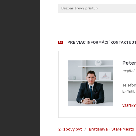
Klimatizácia
cent
Bezbariérový prístup
PRE VIAC INFORMÁCIÍ KONTAKTUJ
Peter
majiteľ
Telefó
E-mail:
VŠETKY
2-izbový byt
/
Bratislava - Staré Mesto