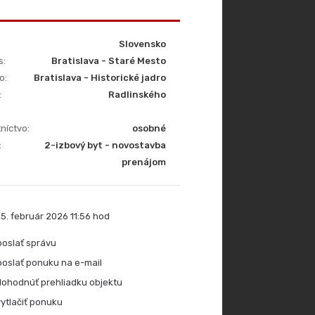
Slovensko
s:
Bratislava - Staré Mesto
o:
Bratislava - Historické jadro
:
Radlinského
níctvo:
osobné
:
2-izbový byt - novostavba
prenájom
5. február 2026 11:56 hod
oslať správu
oslať ponuku na e-mail
ohodnúť prehliadku objektu
ytlačiť ponuku