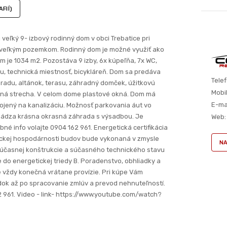
FIÍ)
veľký 9- izbový rodinný dom v obci Trebatice pri
s veľkým pozemkom. Rodinný dom je možné využiť ako
 je 1034 m2. Pozostáva 9 izby, 6x kúpeľňa, 7x WC,
u, technická miestnosť, bicykláreň. Dom sa predáva
Telef
adu, altánok, terasu, záhradný domček, úžitkovú
Mobil
ená strecha. V celom dome plastové okná. Dom má
E-mai
jený na kanalizáciu. Možnosť parkovania áut vo
hádza krásna okrasná záhrada s výsadbou. Je
Web:
é info volajte 0904 162 961. Energetická certifikácia
ickej hospodárnosti budov bude vykonaná v zmysle
NA
 súčasnej konštrukcie a súčasného technického stavu
do energetickej triedy B. Poradenstvo, obhliadky a
e vždy konečná vrátane provízie. Pri kúpe Vám
ok až po spracovanie zmlúv a prevod nehnuteľností.
 961. Video - link- https://www.youtube.com/watch?