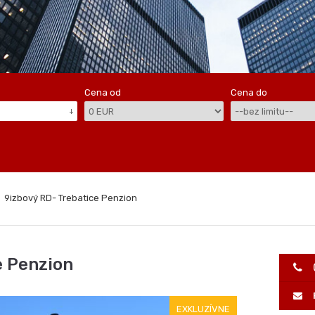
Cena od
Cena do
9izbový RD- Trebatice Penzion
e Penzion