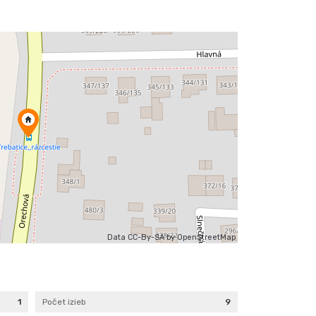
Data CC-By-SA by
OpenStreetMap
1
Počet izieb
9