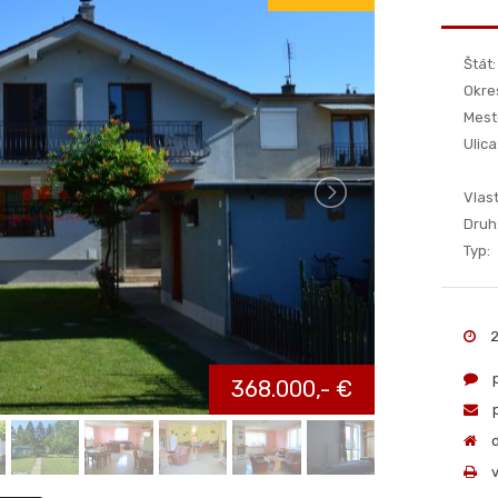
EXKLUZÍVNE
Štát:
Okre
Mest
Ulica
Vlast
Druh
Typ:
2
p
368.000,- €
p
d
v