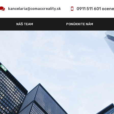
0911 511 601 ocen
kancelaria@comaccreality.sk
NÁŠ TEAM
PONÚKNITE NÁM