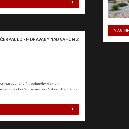
VIAC IN
É ČERPADLO - MORAVANY NAD VÁHOM Z
vbu murovaného 4i rodinného domu v
svetlením v obci Moravany nad Váhom. Nachádza