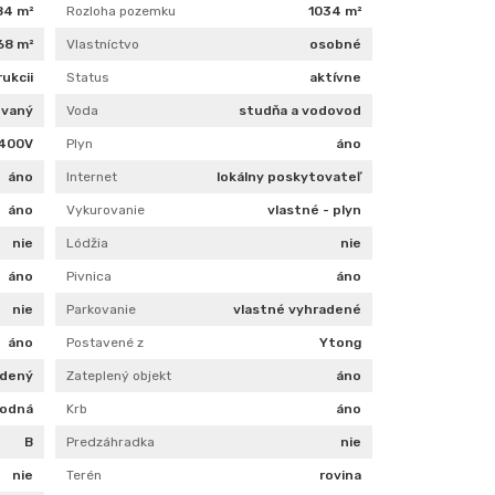
84 m²
Rozloha pozemku
1034 m²
68 m²
Vlastníctvo
osobné
ukcii
Status
aktívne
ovaný
Voda
studňa a vodovod
400V
Plyn
áno
áno
Internet
lokálny poskytovateľ
áno
Vykurovanie
vlastné - plyn
nie
Lódžia
nie
áno
Pivnica
áno
nie
Parkovanie
vlastné vyhradené
áno
Postavené z
Ytong
adený
Zateplený objekt
áno
odná
Krb
áno
B
Predzáhradka
nie
nie
Terén
rovina