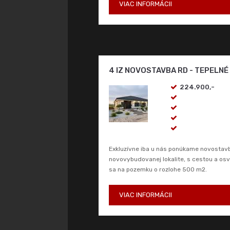
VIAC INFORMÁCII
4 IZ NOVOSTAVBA RD - TEPELN
224.900,-
Exkluzívne iba u nás ponúkame novosta
novovybudovanej lokalite, s cestou a o
sa na pozemku o rozlohe 500 m2.
VIAC INFORMÁCII