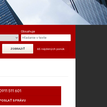
Obsahuje
65 nájdených ponúk
0911 511 601
POSLAŤ SPRÁVU