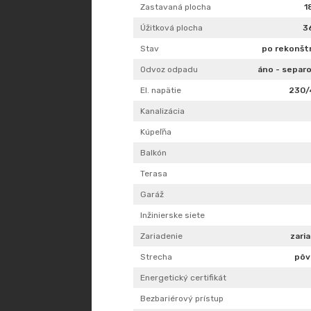
Zastavaná plocha
1
Úžitková plocha
3
Stav
po rekonštr
Odvoz odpadu
áno - separ
El. napätie
230/
Kanalizácia
Kúpeľňa
Balkón
Terasa
Garáž
Inžinierske siete
Zariadenie
zari
Strecha
pôv
Energetický certifikát
Bezbariérový prístup