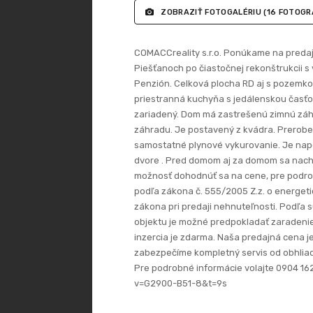
ZOBRAZIŤ FOTOGALÉRIU
(16 FOTOGRA
COMACCreality s.r.o. Ponúkame na predaj 
Piešťanoch po čiastočnej rekonštrukcii 
Penzión. Celková plocha RD aj s pozemkom
priestranná kuchyňa s jedálenskou časťo
zariadený. Dom má zastrešenú zimnú záhr
záhradu. Je postavený z kvádra. Prerob
samostatné plynové vykurovanie. Je napo
dvore . Pred domom aj za domom sa nac
možnosť dohodnúť sa na cene, pre podrobn
podľa zákona č. 555/2005 Z.z. o energet
zákona pri predaji nehnuteľnosti. Podľa
objektu je možné predpokladať zaradenie 
inzercia je zdarma. Naša predajná cena j
zabezpečíme kompletný servis od obhliad
Pre podrobné informácie volajte 0904 162
v=G2900-B51-8&t=9s