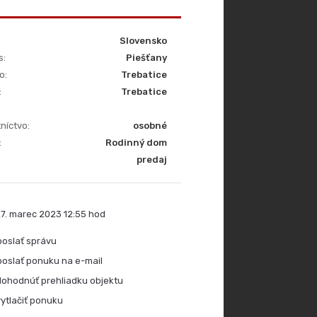
Slovensko
s:
Piešťany
o:
Trebatice
:
Trebatice
níctvo:
osobné
:
Rodinný dom
predaj
7. marec 2023 12:55 hod
oslať správu
oslať ponuku na e-mail
ohodnúť prehliadku objektu
ytlačiť ponuku