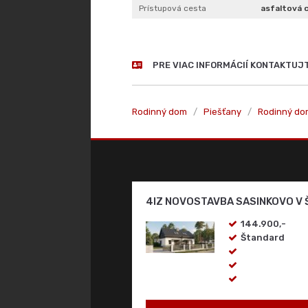
Prístupová cesta
asfaltová 
PRE VIAC INFORMÁCIÍ KONTAKTUJ
Rodinný dom
/
Piešťany
/
Rodinný do
4IZ NOVOSTAVBA SASINKOVO V
144.900,-
Štandard