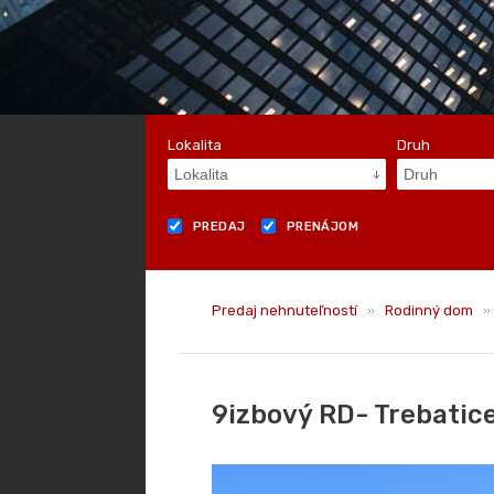
Lokalita
Druh
Lokalita
Druh
PREDAJ
PRENÁJOM
Predaj nehnuteľností
Rodinný dom
9izbový RD- Trebatic