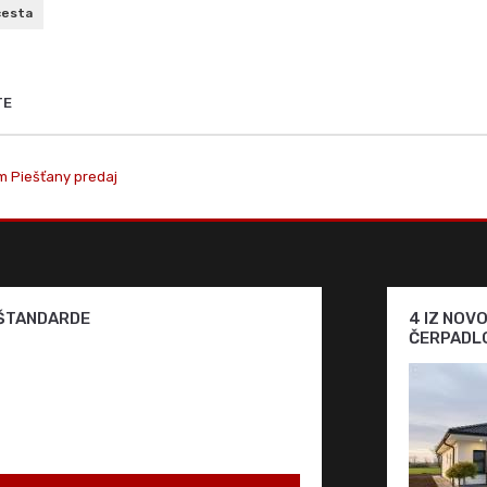
cesta
TE
m Piešťany predaj
 ŠTANDARDE
4 IZ NOV
ČERPADLO