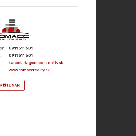
ón:
0911 511 601
:
0911 511 601
l:
kancelaria@comaccreality.sk
www.comaccreality.sk
PÍŠTE NÁM