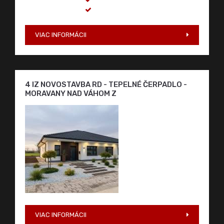
4IZ NOVOSTAVBA SASINKOVO V ŠTANDARDE
144.900,-
Štandard
VIAC INFORMÁCII
4 IZ NOVOSTAVBA RD - TEPELNÉ ČERPADLO -
MORAVANY NAD VÁHOM Z