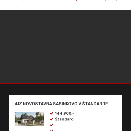
majiteľ
Telefón:
0911 511 601
E-mail:
borsc@comaccreality.sk
VŠETKY REALITNÉ PONUKY MAKLÉRA
Rodinný dom
/
Hlohovec
/
Rodinný dom Hlohovec predaj