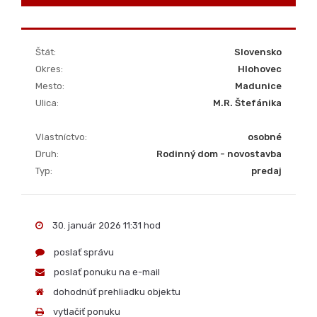
Okná
plastové
Prístupová cesta
asfaltová cesta
0911 511 601
POSLAŤ SPRÁVU
Štát:
Slovensko
Okres:
Hlohovec
Mesto:
Madunice
Ulica:
M.R. Štefánika
Vlastníctvo:
osobné
Druh:
Rodinný dom - novostavba
Typ:
predaj