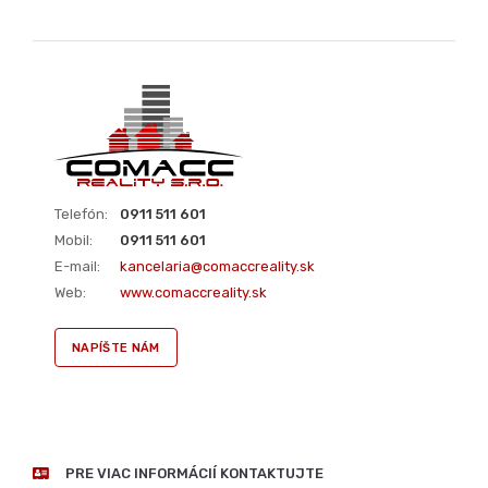
30. január 2026 11:31 hod
poslať správu
poslať ponuku na e-mail
dohodnúť prehliadku objektu
vytlačiť ponuku
Telefón:
0911 511 601
Mobil:
0911 511 601
E-mail:
kancelaria@comaccreality.sk