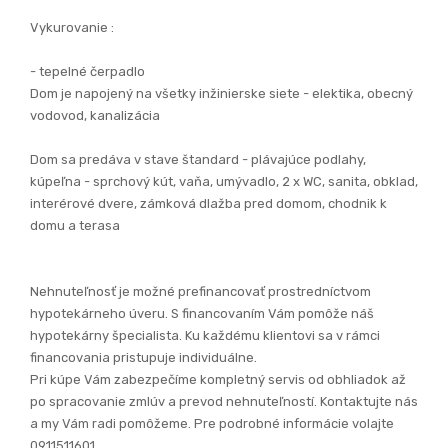
- murivo: tehla 30 cm
- zateplenie obvodových múrov: 15cm polystyrén, vonkajšia
fasáda, trativody
- plastové okná - izolačné troj-sklo s vonkajšou povrchovou
úpravou
- vypínače a termostat, vykurovanie s tepelným čerpadlom
- sadrokartóny, omietky, potery, maľovka
- príprava na alarm a kamerový systém,
- predpríprava na krb, žalúzie, fotovoltaiku
Vykurovanie :
- tepelné čerpadlo
Dom je napojený na všetky inžinierske siete - elektika, obecný
vodovod, kanalizácia
Dom sa predáva v stave štandard - plávajúce podlahy,
kúpeľna - sprchový kút, vaňa, umývadlo, 2 x WC, sanita, obklad,
interérové dvere, zámková dlažba pred domom, chodnik k
domu a terasa