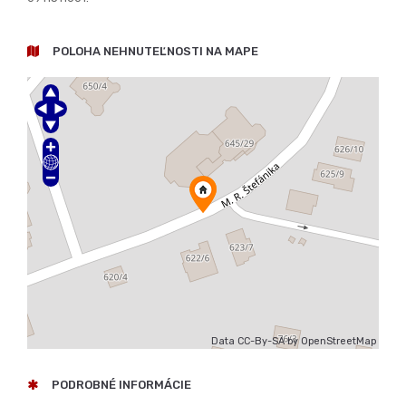
Nehnuteľnosť je možné prefinancovať prostredníctvom
hypotekárneho úveru. S financovaním Vám pomôže náš
hypotekárny špecialista. Ku každému klientovi sa v rámci
financovania pristupuje individuálne.
Pri kúpe Vám zabezpečíme kompletný servis od obhliadok až
po spracovanie zmlúv a prevod nehnuteľností. Kontaktujte nás
a my Vám radi pomôžeme. Pre podrobné informácie volajte
0911511601.
POLOHA NEHNUTEĽNOSTI NA MAPE