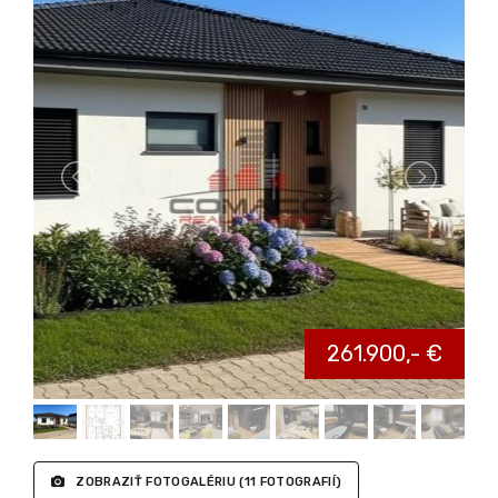
4iz RD (v štandarde + zámková dlažba, terasa) Madunice
4iz RD (v štandarde + zámková
dlažba, terasa) Madunice
vrátane provízie, možnosť HÚ
EXKLUZÍVNE