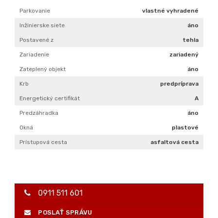
Status
aktívne
Voda
verejný vodovod
El. napätie
230/400V
Kanalizácia
áno
Kúpeľňa
vaňa a sprchovací kút
Vykurovanie
vlastné – kombinované
Terasa
áno
Parkovanie
vlastné vyhradené
Inžinierske siete
áno
Postavené z
tehla
Zariadenie
zariadený
Zateplený objekt
áno
Krb
predpríprava
Energetický certifikát
A
Predzáhradka
áno