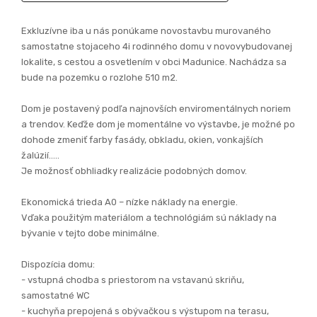
261.900,- €
ZOBRAZIŤ FOTOGALÉRIU
(11 FOTOGRAFIÍ)
Exkluzívne iba u nás ponúkame novostavbu murovaného
samostatne stojaceho 4i rodinného domu v novovybudovanej
lokalite, s cestou a osvetlením v obci Madunice. Nachádza sa
bude na pozemku o rozlohe 510 m2.
Dom je postavený podľa najnovších enviromentálnych noriem
a trendov. Keďže dom je momentálne vo výstavbe, je možné po
dohode zmeniť farby fasády, obkladu, okien, vonkajších
žalúzií…..
Je možnosť obhliadky realizácie podobných domov.