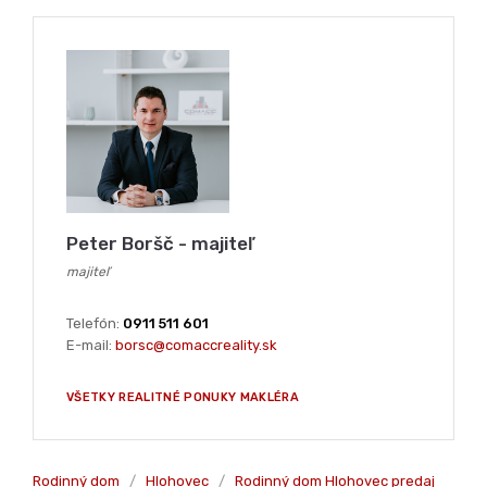
Web:
www.comaccreality.sk
NAPÍŠTE NÁM
PRE VIAC INFORMÁCIÍ KONTAKTUJTE
Peter Boršč - majiteľ