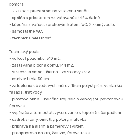
Ekonomická trieda A0 – nízke náklady na energie.
Vďaka použitým materiálom a technológiám sú náklady na
bývanie v tejto dobe minimálne.
Dispozícia domu:
- vstupná chodba s priestorom na vstavanú skriňu,
samostatné WC
- kuchyňa prepojená s obývačkou s výstupom na terasu,
komora
- 2 x izba s priestorom na vstavanú skriňu,
- spálňa s priestorom na vstavanú skriňu, šatník
- kúpeľňa s vaňou, sprchovým kútom, WC, 2 x umývadlo,
- samostatné WC,
- technická miestnosť,
Technický popis:
- veľkosť pozemku: 510 m2,
- zastavaná plocha domu: 144 m2,
- strecha Bramac - čierna - väzníkový krov