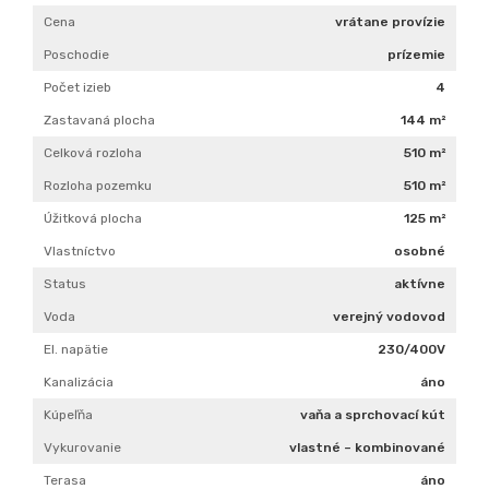
Data CC-By-SA by
OpenStreetMap
PODROBNÉ INFORMÁCIE
Cena
vrátane provízie
Poschodie
prízemie
Počet izieb
4
Zastavaná plocha
144 m²
Celková rozloha
510 m²
Rozloha pozemku
510 m²
Úžitková plocha
125 m²
Vlastníctvo
osobné