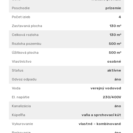
Vlastníctvo
osobné
Status
aktívne
Odvoz odpadu
áno
Voda
verejný vodovod
El. napätie
230/400V
Kanalizácia
áno
Kúpeľňa
vaňa a sprchovací kút
Vykurovanie
vlastné – kombinované
Parkovanie
áno
Inžinierske siete
áno
Postavené z
tehla
Zateplený objekt
áno
Krb
predpríprava
Energetický certifikát
A
Bezbariérový prístup
áno