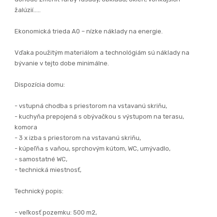
- vstupná chodba s priestorom na vstavanú skriňu,
- kuchyňa prepojená s obývačkou s výstupom na terasu,
komora
- 3 x izba s priestorom na vstavanú skriňu,
- kúpeľňa s vaňou, sprchovým kútom, WC, umývadlo,
- samostatné WC,
- technická miestnosť,
Technický popis:
- veľkosť pozemku: 500 m2,
- zastavaná plocha domu: 130 m2,
- strecha Bramac - čierna - väzníkový krov
- murivo: tehla 30 cm
- zateplenie obvodových múrov: 15cm polystyrén, vonkajšia
fasáda, trativody
- plastové okná - 6 komorové izolačné troj-sklo s vonkajšou
povrchovou úpravou
- vykurovanie podlahové vodovodné s tepelným čerpadlom