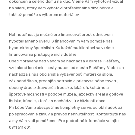
Obec Moravany nad Váhom sa nachádza v okrese Piešťany,
vzdialené len 4 min. cesty autom od mesta Piešťany. V obci sa
nachádza širšia občianska vybavenosť: materská škola,
základná škola, predajňa potravín a priemyselného tovaru,
obecný úrad, zdravotné stredisko, lekáreň, kultúrne a
športové možnosti v podobe múzea, jazdecký areál a golfové
ihrisko, kúpele, ktoré sa nachádzajú v blízkosti obce.
Pri kúpe Vám zabezpečíme kompletný servis od obhliadok až
po spracovanie zmlúv a prevod nehnuteľností. Kontaktujte nás
a my Vám radi pomôžeme. Pre podrobné informácie volajte
0911 511 601.
POLOHA NEHNUTEĽNOSTI NA MAPE