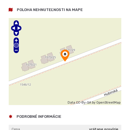
Data CC-By-SA by
OpenStreetMap
PODROBNÉ INFORMÁCIE
Cena
vrátane provízie
Poschodie
prízemie
Počet izieb
4
Zastavaná plocha
130 m²
Celková rozloha
130 m²
Rozloha pozemku
500 m²
Úžitková plocha
500 m²