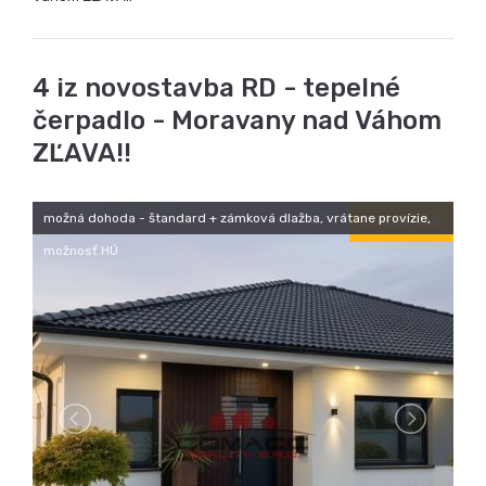
možná dohoda - štandard + zámková dlažba, vrátane provízie,
EXKLUZÍVNE
možnosť HÚ
224.900,- €