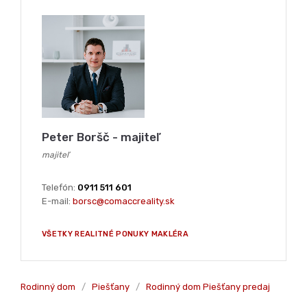
Peter Boršč - majiteľ
majiteľ
Telefón:
0911 511 601
E-mail:
borsc@comaccreality.sk
VŠETKY REALITNÉ PONUKY MAKLÉRA
Rodinný dom
/
Piešťany
/
Rodinný dom Piešťany predaj