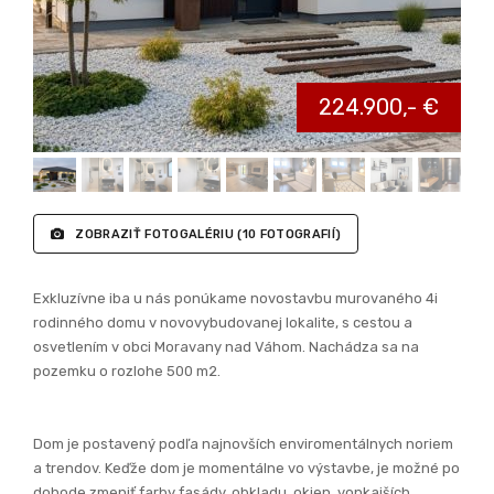
ZOBRAZIŤ FOTOGALÉRIU
(10 FOTOGRAFIÍ)
Exkluzívne iba u nás ponúkame novostavbu murovaného 4i
rodinného domu v novovybudovanej lokalite, s cestou a
osvetlením v obci Moravany nad Váhom. Nachádza sa na
pozemku o rozlohe 500 m2.
Dom je postavený podľa najnovších enviromentálnych noriem
a trendov. Keďže dom je momentálne vo výstavbe, je možné po
dohode zmeniť farby fasády, obkladu, okien, vonkajších
žalúzií…..
Ekonomická trieda A0 – nízke náklady na energie.
Vďaka použitým materiálom a technológiám sú náklady na
bývanie v tejto dobe minimálne.
Dispozícia domu: