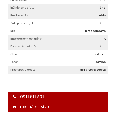
Okná
plastové
Terén
rovina
Prístupová cesta
asfaltová cesta
0911 511 601
POSLAŤ SPRÁVU
Štát:
Slovensko
Okres:
Piešťany
Mesto:
Moravany nad Váhom
Ulica:
Ducovská
Vlastníctvo:
osobné