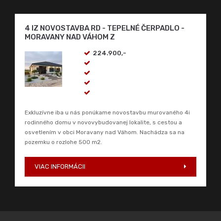
Exkluzívne iba u nás ponúkame novostavbu murovaného 4i
rodinného domu v novovybudovanej lokalite, s cestou a
osvetlením v obci Moravany nad Váhom. Nachádza sa na
pozemku o rozlohe 500 m2.
VIAC INFORMÁCII
COMACC reality, s.r.o.
, Nitrianska 1835/1,
Piešťany 921 01, Tel.: 0911 511 601, E-mail:
kancelaria@comaccreality.sk
pobočka ŽILINA
, Kragujevská 39, 010 01
Žilina, Telefón: 0903 515 024