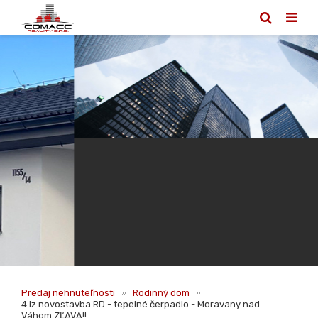
Predaj nehnuteľností
Rodinný dom
4 iz novostavba RD - tepelné čerpadlo - Moravany nad
Váhom ZĽAVA!!
4 iz novostavba RD - tepelné
čerpadlo - Moravany nad Váhom
ZĽAVA!!