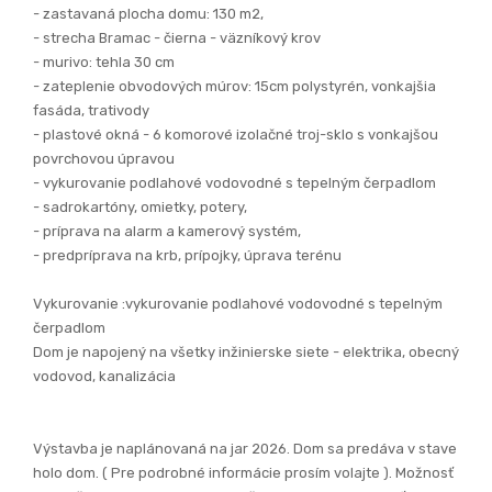
- sadrokartóny, omietky, potery,
- príprava na alarm a kamerový systém,
- predpríprava na krb, prípojky, úprava terénu
Vykurovanie :vykurovanie podlahové vodovodné s tepelným
čerpadlom
Dom je napojený na všetky inžinierske siete - elektrika, obecný
vodovod, kanalizácia
Výstavba je naplánovaná na jar 2026. Dom sa predáva v stave
holo dom. ( Pre podrobné informácie prosím volajte ). Možnosť
dokončenia celého domu na klúč. Vieme Vám vyhotoviť vizuál
na mieru, ktorý Vám vyhotoví profesionálna dizajnérka a
taktiež pomôže s výberom materiálov.
Nehnuteľnosť je možné pre financovať prostredníctvom
hypotekárneho úveru. S financovaním Vám pomôže náš
hypotekárny špecialista. Ku každému klientovi sa v rámci
financovania pristupuje individuálne.